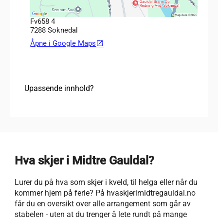
Fv658 4
7288 Soknedal
Åpne i Google Maps
open_in_new
Upassende innhold?
Hva skjer i Midtre Gauldal?
Lurer du på hva som skjer i kveld, til helga eller når du
kommer hjem på ferie? På hvaskjerimidtregauldal.no
får du en oversikt over alle arrangement som går av
stabelen - uten at du trenger å lete rundt på mange