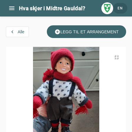
menu
Hva skjer i Midtre Gauldal?
EN
navigate_before
add_circle
Alle
LEGG TIL ET ARRANGEMENT
fullscreen