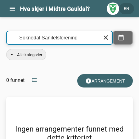
menu
Hva skjer i Midtre Gauldal?
EN
Kommende arrangementer
clear
calendar_today
Velg datoer
arrow_drop_down
Alle kategorier
format_list_bulleted
0 funnet
add_circle
ARRANGEMENT
Ingen arrangementer funnet med
dette kriteriet