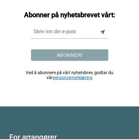
Abonner på nyhetsbrevet vårt:
near_me
ABONNER!
Ved å abonnere på vårt nyhetsbrev, godtar du
vår
personvernerklæring
For arrangører