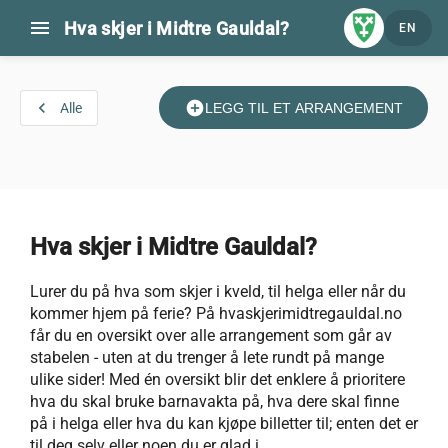
menu
Hva skjer i Midtre Gauldal?
EN
navigate_before
add_circle
Alle
LEGG TIL ET ARRANGEMENT
Hva skjer i Midtre Gauldal?
Lurer du på hva som skjer i kveld, til helga eller når du
kommer hjem på ferie? På hvaskjerimidtregauldal.no
får du en oversikt over alle arrangement som går av
stabelen - uten at du trenger å lete rundt på mange
ulike sider! Med én oversikt blir det enklere å prioritere
hva du skal bruke barnavakta på, hva dere skal finne
på i helga eller hva du kan kjøpe billetter til; enten det er
til deg selv eller noen du er glad i.