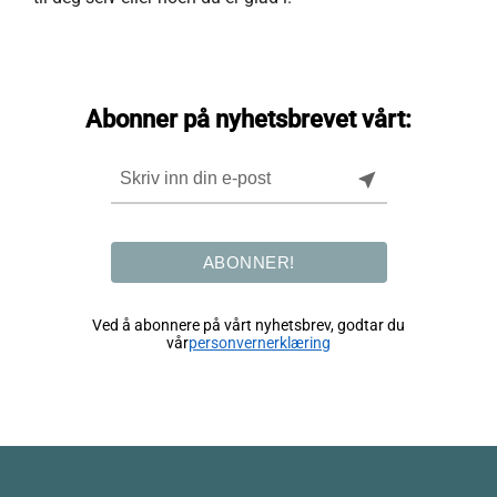
Abonner på nyhetsbrevet vårt:
near_me
ABONNER!
Ved å abonnere på vårt nyhetsbrev, godtar du
vår
personvernerklæring