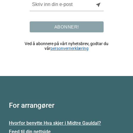
near_me
ABONNER!
Ved å abonnere på vårt nyhetsbrev, godtar du
vår
personvernerklæring
For arrangører
Hvorfor benytte Hva skjer i Midtre Gauldal?
Feed til din nettside