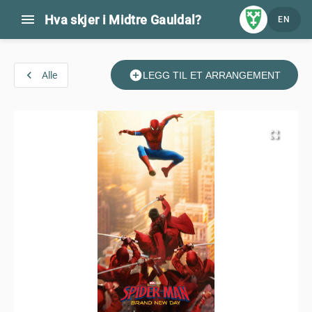
menu
Hva skjer i Midtre Gauldal?
EN
navigate_before
add_circle
Alle
LEGG TIL ET ARRANGEMENT
fullscreen