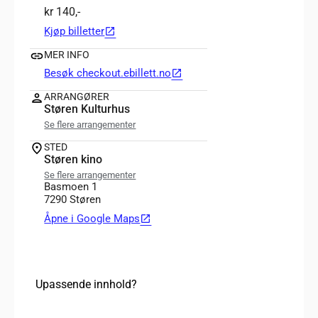
kr 140,-
Kjøp billetter
open_in_new
MER INFO
Besøk checkout.ebillett.no
open_in_new
ARRANGØRER
Støren Kulturhus
Se flere arrangementer
STED
Støren kino
Se flere arrangementer
Basmoen 1
7290 Støren
Åpne i Google Maps
open_in_new
Upassende innhold?