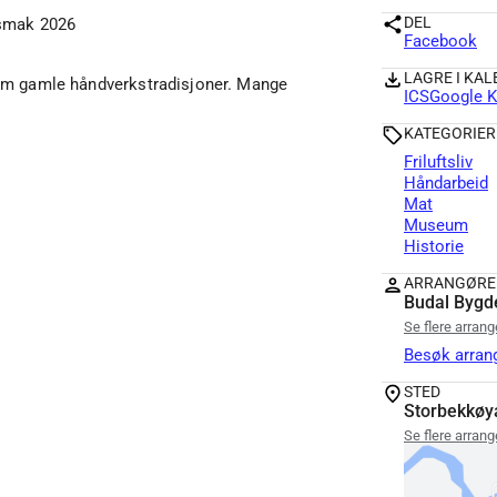
DEL
smak 2026
Facebook
LAGRE I KA
om gamle håndverkstradisjoner. Mange
ICS
Google K
KATEGORIER
Friluftsliv
Håndarbeid
Mat
Museum
Historie
ARRANGØRE
Budal Bygde
Se flere arran
Besøk arran
STED
Storbekkø
Se flere arran