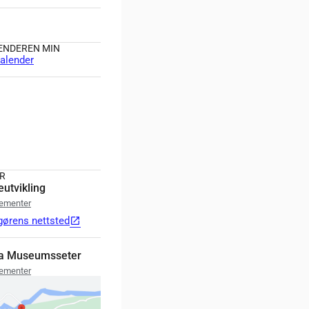
LENDEREN MIN
alender
R
utvikling
gementer
gørens nettsted
open_in_new
ya Museumsseter
gementer