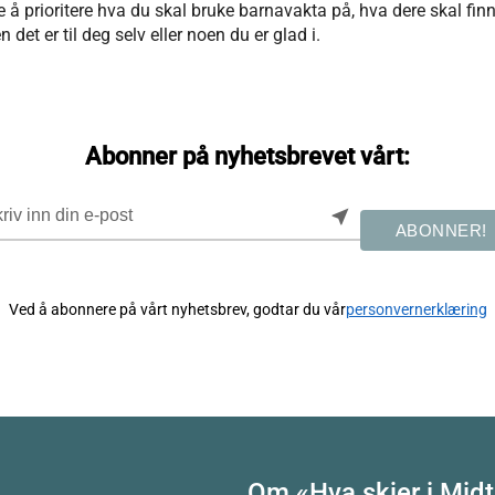
re å prioritere hva du skal bruke barnavakta på, hva dere skal finn
en det er til deg selv eller noen du er glad i.
Abonner på nyhetsbrevet vårt:
near_me
ABONNER!
Ved å abonnere på vårt nyhetsbrev, godtar du vår
personvernerklæring
Om «Hva skjer i Midt