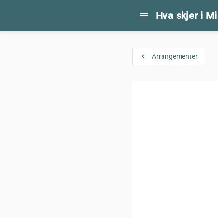
menu
Hva skjer i M
navigate_before
Arrangementer