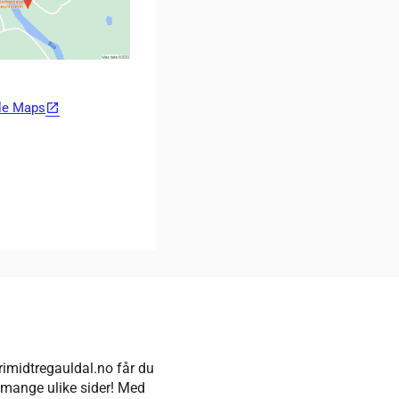
le Maps
open_in_new
rimidtregauldal.no får du
å mange ulike sider! Med