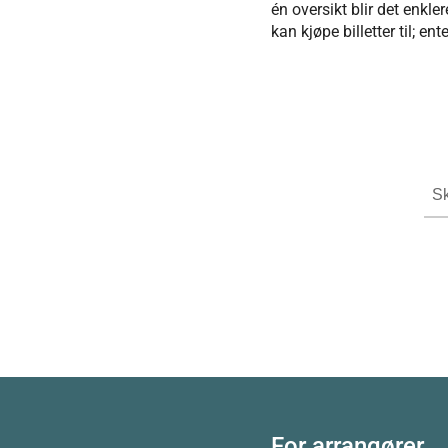
én oversikt blir det enkle
kan kjøpe billetter til; ent
For arrangører