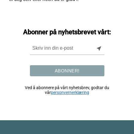
Abonner på nyhetsbrevet vårt:
near_me
ABONNER!
Ved å abonnere på vårt nyhetsbrev, godtar du
vår
personvernerklæring