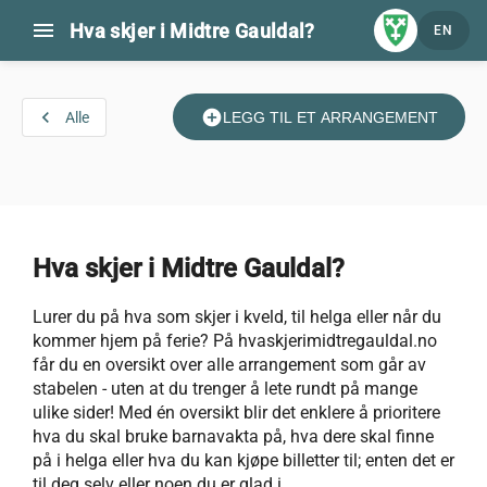
menu
Hva skjer i Midtre Gauldal?
EN
navigate_before
add_circle
Alle
LEGG TIL ET ARRANGEMENT
Hva skjer i Midtre Gauldal?
Lurer du på hva som skjer i kveld, til helga eller når du
kommer hjem på ferie? På hvaskjerimidtregauldal.no
får du en oversikt over alle arrangement som går av
stabelen - uten at du trenger å lete rundt på mange
ulike sider! Med én oversikt blir det enklere å prioritere
hva du skal bruke barnavakta på, hva dere skal finne
på i helga eller hva du kan kjøpe billetter til; enten det er
til deg selv eller noen du er glad i.