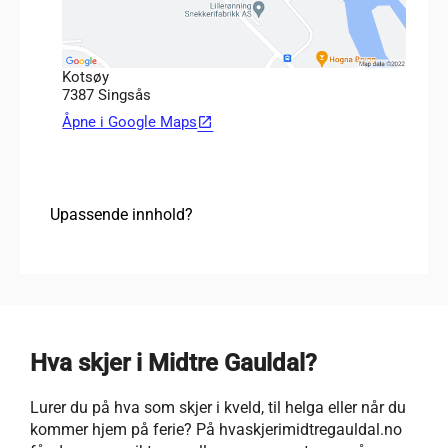
Kotsøy
7387 Singsås
Åpne i Google Maps
open_in_new
Upassende innhold?
Hva skjer i Midtre Gauldal?
Lurer du på hva som skjer i kveld, til helga eller når du
kommer hjem på ferie? På hvaskjerimidtregauldal.no