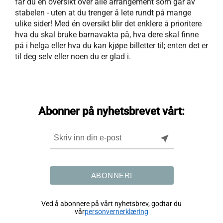
får du en oversikt over alle arrangement som går av
stabelen - uten at du trenger å lete rundt på mange
ulike sider! Med én oversikt blir det enklere å prioritere
hva du skal bruke barnavakta på, hva dere skal finne
på i helga eller hva du kan kjøpe billetter til; enten det er
til deg selv eller noen du er glad i.
Abonner på nyhetsbrevet vårt:
near_me
ABONNER!
Ved å abonnere på vårt nyhetsbrev, godtar du
vår
personvernerklæring