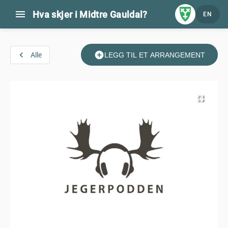
menu
Hva skjer i Midtre Gauldal?
EN
navigate_before
add_circle
Alle
LEGG TIL ET ARRANGEMENT
fullscreen