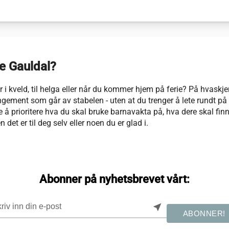
re Gauldal?
 i kveld, til helga eller når du kommer hjem på ferie? På hvaskje
angement som går av stabelen - uten at du trenger å lete rundt p
re å prioritere hva du skal bruke barnavakta på, hva dere skal finn
en det er til deg selv eller noen du er glad i.
Abonner på nyhetsbrevet vårt:
near_me
ABONNER!