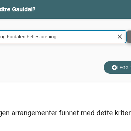
idtre Gauldal?
rrangementer
clear
add_circle
LEGG 
gen arrangementer funnet med dette kriter