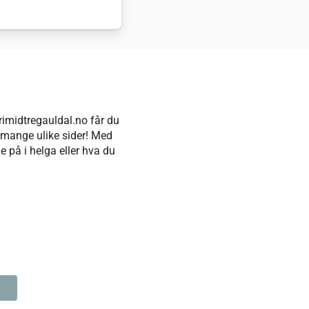
rimidtregauldal.no får du
å mange ulike sider! Med
e på i helga eller hva du