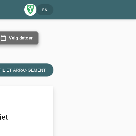
EN
calendar_today
Velg datoer
Velg datoer
TIL ET ARRANGEMENT
iet