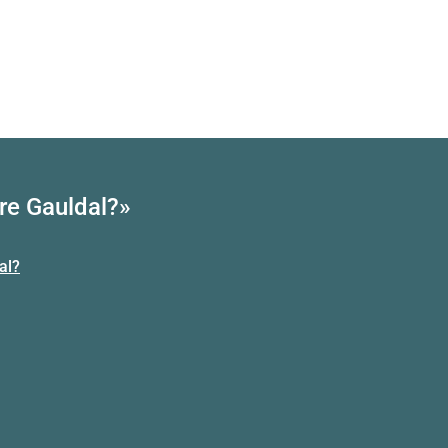
re Gauldal?»
al?