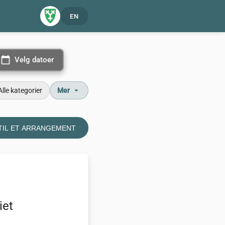
EN
calendar_today
Velg datoer
Velg datoer
arrow_drop_down
Alle kategorier
Mer
TIL ET ARRANGEMENT
iet