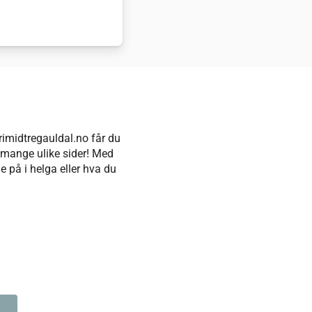
rimidtregauldal.no får du
å mange ulike sider! Med
e på i helga eller hva du