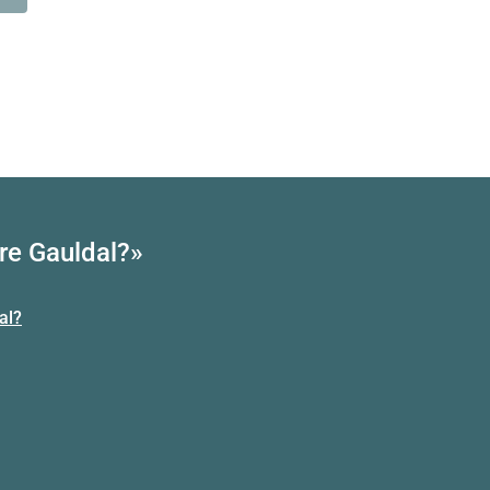
re Gauldal?»
al?