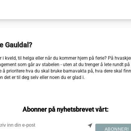
re Gauldal?
 i kveld, til helga eller når du kommer hjem på ferie? På hvaskje
angement som går av stabelen - uten at du trenger å lete rundt p
re å prioritere hva du skal bruke barnavakta på, hva dere skal finn
en det er til deg selv eller noen du er glad i.
Abonner på nyhetsbrevet vårt:
near_me
ABONNER!