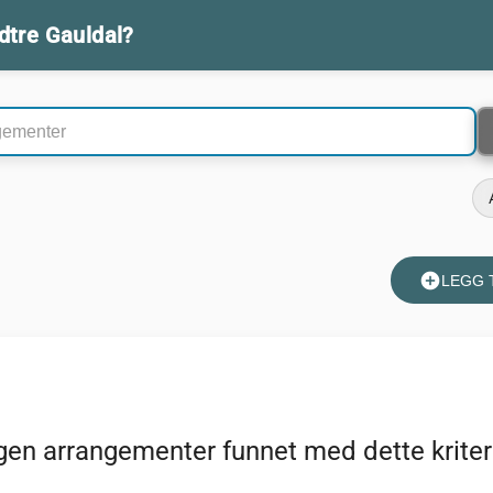
idtre Gauldal?
rrangementer
add_circle
LEGG 
gen arrangementer funnet med dette kriter