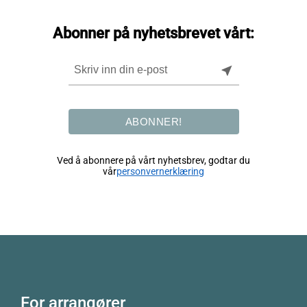
Abonner på nyhetsbrevet vårt:
near_me
ABONNER!
Ved å abonnere på vårt nyhetsbrev, godtar du
vår
personvernerklæring
For arrangører