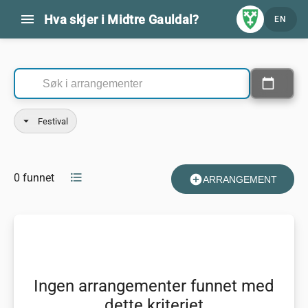
menu
Hva skjer i Midtre Gauldal?
EN
Kommende arrangementer
calendar_today
Velg datoer
arrow_drop_down
Festival
format_list_bulleted
0 funnet
add_circle
ARRANGEMENT
Ingen arrangementer funnet med
dette kriteriet