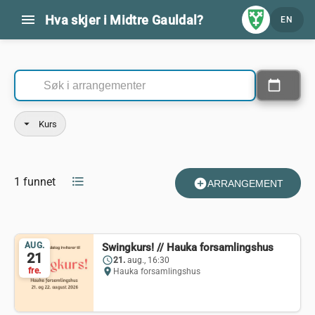
menu
Hva skjer i Midtre Gauldal?
EN
Kommende arrangementer
calendar_today
Velg datoer
arrow_drop_down
Kurs
format_list_bulleted
1 funnet
add_circle
ARRANGEMENT
AUG.
Swingkurs! // Hauka forsamlingshus
21
schedule
21.
aug., 16:30
fre.
location_on
Hauka forsamlingshus