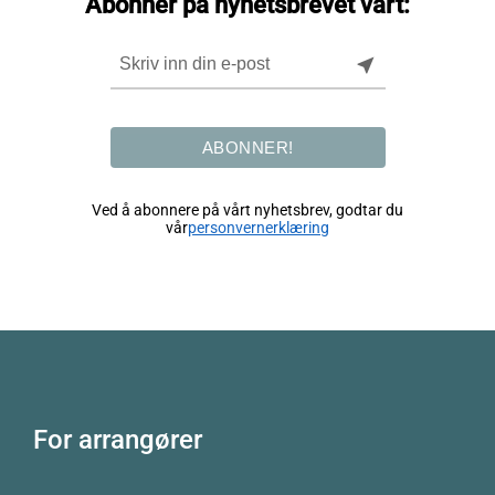
Abonner på nyhetsbrevet vårt:
near_me
ABONNER!
Ved å abonnere på vårt nyhetsbrev, godtar du
vår
personvernerklæring
For arrangører