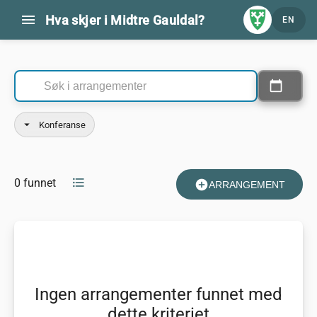
menu
Hva skjer i Midtre Gauldal?
EN
Kommende arrangementer
calendar_today
Velg datoer
arrow_drop_down
Konferanse
format_list_bulleted
0 funnet
add_circle
ARRANGEMENT
Ingen arrangementer funnet med
dette kriteriet