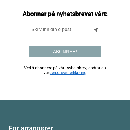
Abonner på nyhetsbrevet vårt:
near_me
ABONNER!
Ved å abonnere på vårt nyhetsbrev, godtar du
vår
personvernerklæring
For arrangører