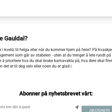
re Gauldal?
 i kveld, til helga eller når du kommer hjem på ferie? På hvaskje
angement som går av stabelen - uten at du trenger å lete rundt p
re å prioritere hva du skal bruke barnavakta på, hva dere skal finn
en det er til deg selv eller noen du er glad i.
Abonner på nyhetsbrevet vårt:
near_me
ABONNER!