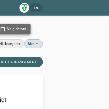
EN
calendar_today
Velg datoer
Velg datoer
arrow_drop_down
Alle kategorier
Mer
TIL ET ARRANGEMENT
iet