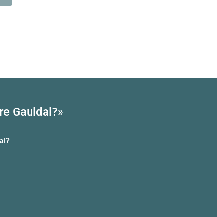
re Gauldal?»
al?