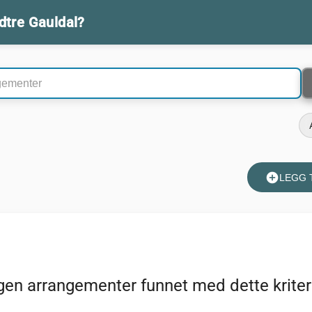
idtre Gauldal?
rrangementer
add_circle
LEGG 
gen arrangementer funnet med dette kriter