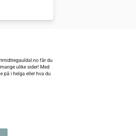
rimidtregauldal.no får du
å mange ulike sider! Med
e på i helga eller hva du